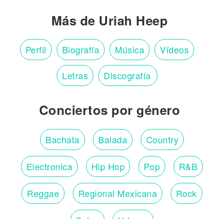
Más de Uriah Heep
Perfil
Biografía
Música
Vídeos
Letras
Discografía
Conciertos por género
Bachata
Balada
Country
Electronica
Hip Hop
Pop
R&B
Reggae
Regional Mexicana
Rock