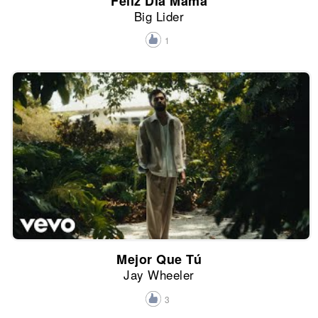
Felíz Día Mamá
Big Lider
1
Mejor Que Tú
Jay Wheeler
3