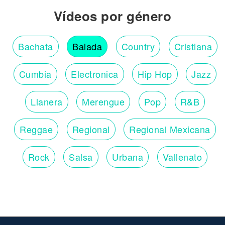
Vídeos por género
Bachata
Balada
Country
Cristiana
Cumbia
Electronica
Hip Hop
Jazz
Llanera
Merengue
Pop
R&B
Reggae
Regional
Regional Mexicana
Rock
Salsa
Urbana
Vallenato