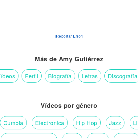
[Reportar Error]
Más de Amy Gutiérrez
ídeos
Perfil
Biografía
Letras
Discografía
Vídeos por género
Cumbia
Electronica
Hip Hop
Jazz
L