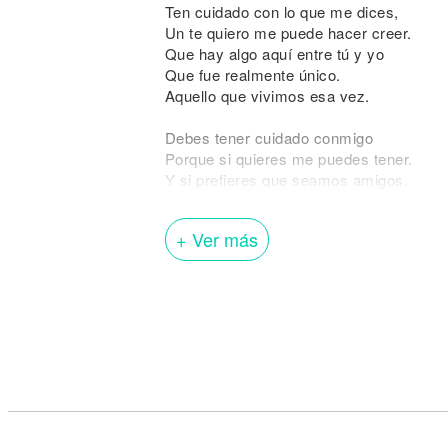
Ten cuidado con lo que me dices,
Un te quiero me puede hacer creer.
Que hay algo aquí entre tú y yo
Que fue realmente único.
Aquello que vivimos esa vez.
Debes tener cuidado conmigo
Porque si quieres me puedes tener.
Y si prefieres que seamos amigos,
No digas nada, no escribas nada
La próxima vez.
+ Ver más
Ten cuidado cada que me mires
O en todo caso déjame saber.
Si esta actitud nerviosa
La causa alguna cosa
O es por estar tan cerca de mi piel.
Debes tener cuidado conmigo
Porque mi cora se puede romper.
Y si prefieres que seamos amigos,