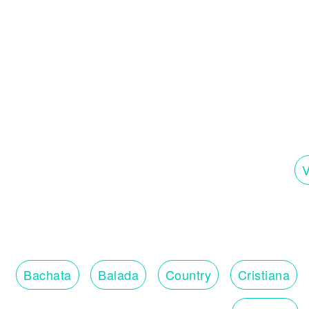
V
Bachata
Balada
Country
Cristiana