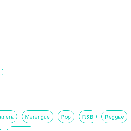
lanera
Merengue
Pop
R&B
Reggae