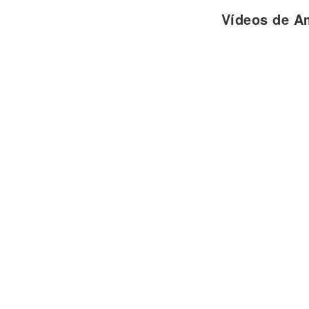
No digas nada, no escribas nada
Vídeos de A
La próxima vez.
Si hay algo aquí entre tú y yo
O es solo un sueño estúpido,
Te juro que prefiero no saber.