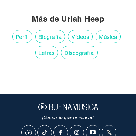
Más de Uriah Heep
Perfil
Biografía
Vídeos
Música
Letras
Discografía
¡Somos lo que te mueve!