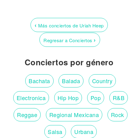
‹
Más conciertos de Uriah Heep
›
Regresar a Conciertos
Conciertos por género
Bachata
Balada
Country
Electronica
Hip Hop
Pop
R&B
Reggae
Regional Mexicana
Rock
Salsa
Urbana