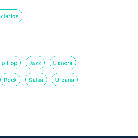
ciertos
ip Hop
Jazz
Llanera
Rock
Salsa
Urbana