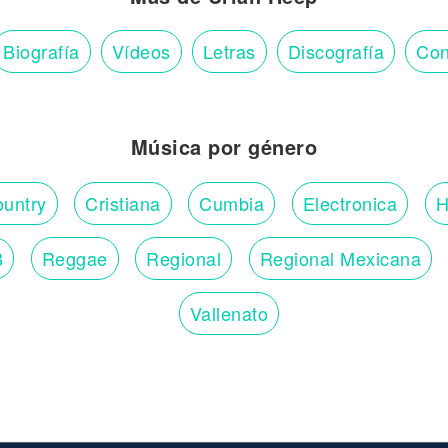
Biografía
Vídeos
Letras
Discografía
Con
Música por género
untry
Cristiana
Cumbia
Electronica
H
B
Reggae
Regional
Regional Mexicana
Vallenato