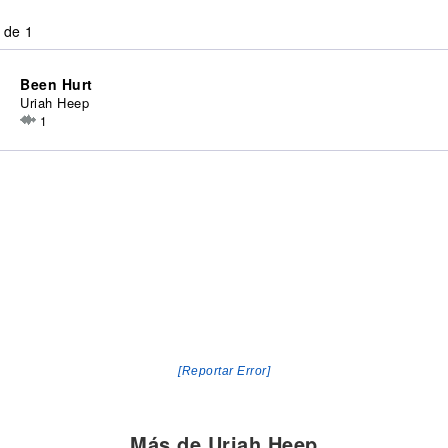
 de 1
Been Hurt
Uriah Heep
1
[Reportar Error]
Más de Uriah Heep