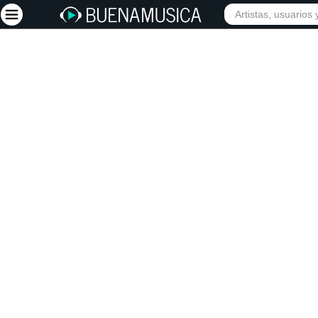
Iniciar sesión
Registrarse
Inicio
Artistas
Red Social
Música
Vídeos
Discografías
Letras
Conciertos