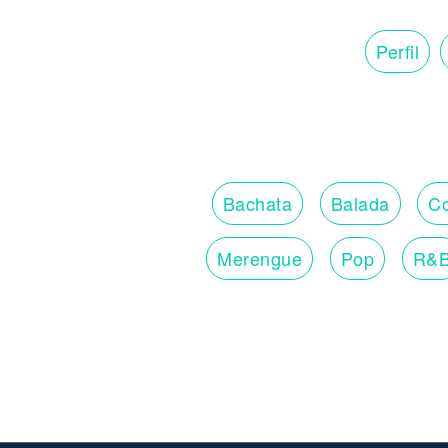
Perfil
Bachata
Balada
Co
Merengue
Pop
R&