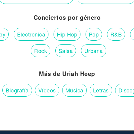
Conciertos por género
ry
Electronica
Hip Hop
Pop
R&B
Rock
Salsa
Urbana
Más de Uriah Heep
Biografía
Vídeos
Música
Letras
Disco