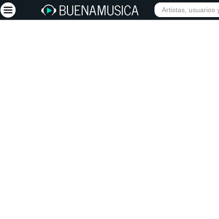
INICIO
ARTISTAS
Iniciar sesión
Registrarse
Inicio
Artistas
Red Social
Música
Vídeos
Discografías
Letras
Conciertos