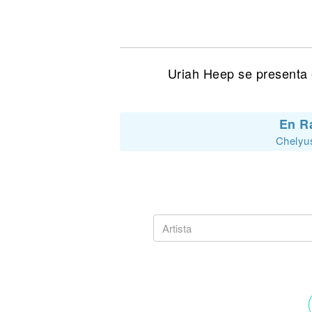
Noticias
Uriah Heep se presenta 
En R
Chelyus