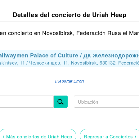
Detalles del concierto de Uriah Heep
en concierto en Novosibirsk, Federación Rusa el Mart
ailwaymen Palace of Culture / ДК Железнодорож
kintsev, 11 / Челюскинцев, 11, Novosibirsk, 630132, Federac
[Reportar Error]
‹
›
Más conciertos de Uriah Heep
Regresar a Conciertos