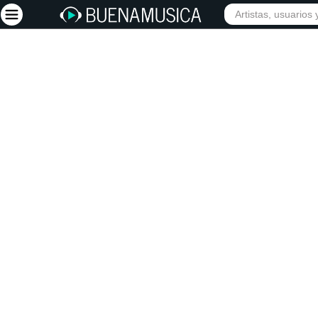
INICIO
ARTISTAS
Iniciar sesión
Registrarse
Inicio
Artistas
Red Social
Música
Vídeos
Discografías
Letras
Conciertos