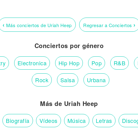
‹
›
Más conciertos de Uriah Heep
Regresar a Conciertos
Conciertos por género
ry
Electronica
Hip Hop
Pop
R&B
Rock
Salsa
Urbana
Más de Uriah Heep
Biografía
Vídeos
Música
Letras
Disco