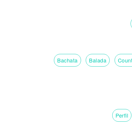
Bachata
Balada
Count
Perfil