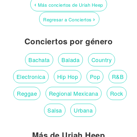
‹
Más conciertos de Uriah Heep
›
Regresar a Conciertos
Conciertos por género
Bachata
Balada
Country
Electronica
Hip Hop
Pop
R&B
Reggae
Regional Mexicana
Rock
Salsa
Urbana
Más de Uriah Heep