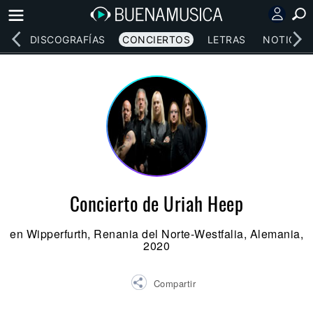
EOS
DISCOGRAFÍAS
CONCIERTOS
LETRAS
NOTICIAS
Concierto de Uriah Heep
en Wipperfurth, Renania del Norte-Westfalia, Alemania,
2020
Compartir