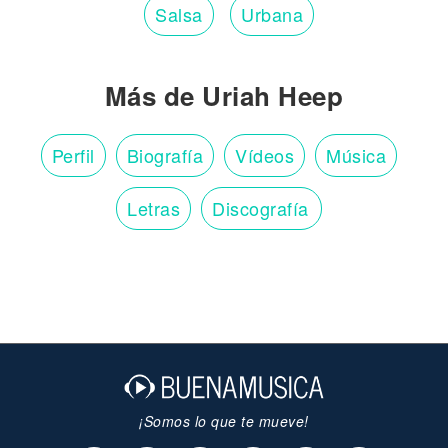
Salsa
Urbana
Más de Uriah Heep
Perfil
Biografía
Vídeos
Música
Letras
Discografía
¡Somos lo que te mueve!