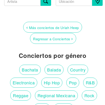
‹
Más conciertos de Uriah Heep
›
Regresar a Conciertos
Conciertos por género
Bachata
Balada
Country
Electronica
Hip Hop
Pop
R&B
Reggae
Regional Mexicana
Rock