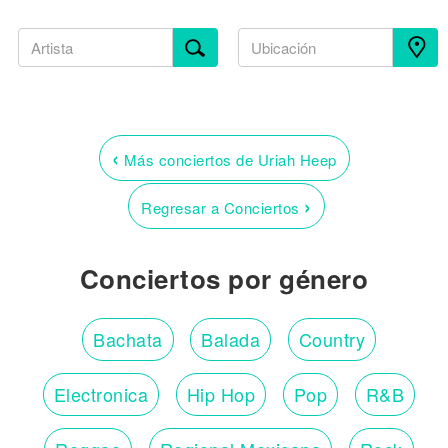
‹
Más conciertos de Uriah Heep
›
Regresar a Conciertos
Conciertos por género
Bachata
Balada
Country
Electronica
Hip Hop
Pop
R&B