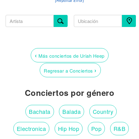
[Reportar Error]
‹
Más conciertos de Uriah Heep
›
Regresar a Conciertos
Conciertos por género
Bachata
Balada
Country
Electronica
Hip Hop
Pop
R&B