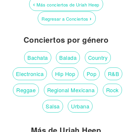
‹
Más conciertos de Uriah Heep
›
Regresar a Conciertos
Conciertos por género
Bachata
Balada
Country
Electronica
Hip Hop
Pop
R&B
Reggae
Regional Mexicana
Rock
Salsa
Urbana
Más de Uriah Heep