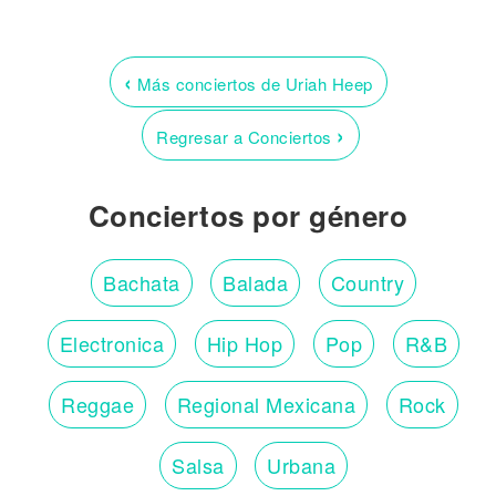
‹
Más conciertos de Uriah Heep
›
Regresar a Conciertos
Conciertos por género
Bachata
Balada
Country
Electronica
Hip Hop
Pop
R&B
Reggae
Regional Mexicana
Rock
Salsa
Urbana