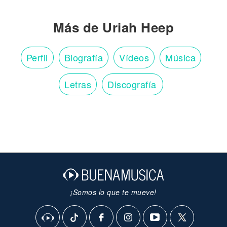
Más de Uriah Heep
Perfil
Biografía
Vídeos
Música
Letras
Discografía
¡Somos lo que te mueve!