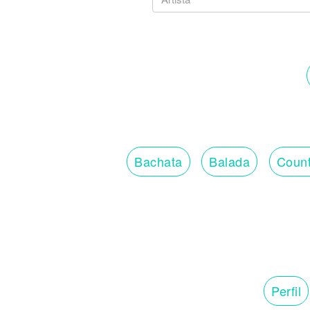
Bachata
Balada
Count
Perfil