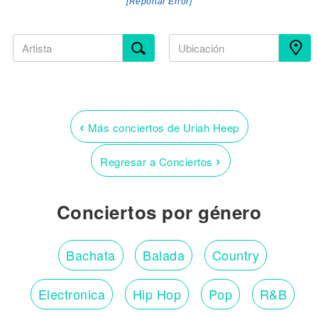
[Reportar Error]
‹
Más conciertos de Uriah Heep
›
Regresar a Conciertos
Conciertos por género
Bachata
Balada
Country
Electronica
Hip Hop
Pop
R&B