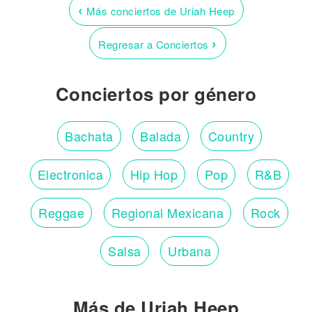
‹
Más conciertos de Uriah Heep
›
Regresar a Conciertos
Conciertos por género
Bachata
Balada
Country
Electronica
Hip Hop
Pop
R&B
Reggae
Regional Mexicana
Rock
Salsa
Urbana
Más de Uriah Heep