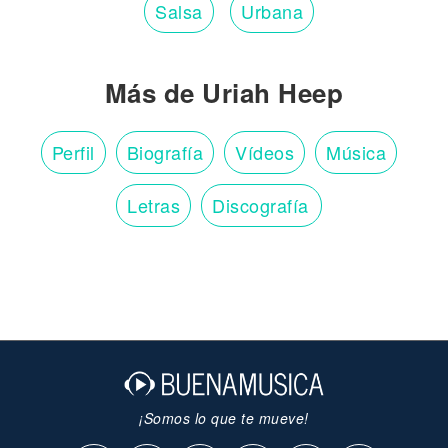
Salsa
Urbana
Más de Uriah Heep
Perfil
Biografía
Vídeos
Música
Letras
Discografía
¡Somos lo que te mueve!