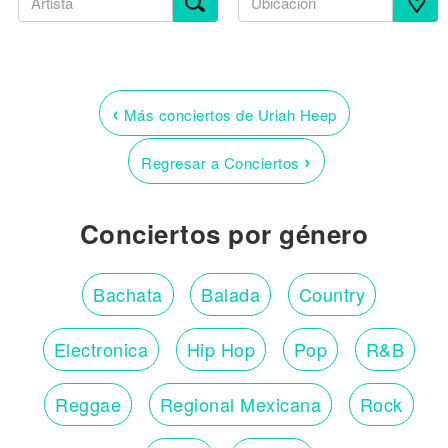
‹
Más conciertos de Uriah Heep
›
Regresar a Conciertos
Conciertos por género
Bachata
Balada
Country
Electronica
Hip Hop
Pop
R&B
Reggae
Regional Mexicana
Rock