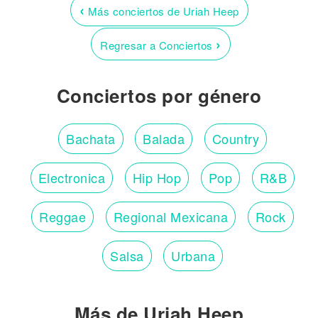
‹
Más conciertos de Uriah Heep
›
Regresar a Conciertos
Conciertos por género
Bachata
Balada
Country
Electronica
Hip Hop
Pop
R&B
Reggae
Regional Mexicana
Rock
Salsa
Urbana
Más de Uriah Heep