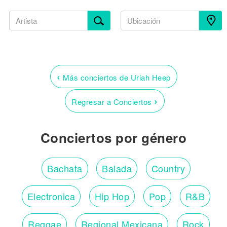
‹
Más conciertos de Uriah Heep
›
Regresar a Conciertos
Conciertos por género
Bachata
Balada
Country
Electronica
Hip Hop
Pop
R&B
Reggae
Regional Mexicana
Rock