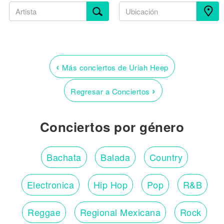
‹
Más conciertos de Uriah Heep
›
Regresar a Conciertos
Conciertos por género
Bachata
Balada
Country
Electronica
Hip Hop
Pop
R&B
Reggae
Regional Mexicana
Rock