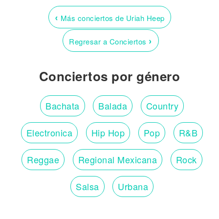
‹
Más conciertos de Uriah Heep
›
Regresar a Conciertos
Conciertos por género
Bachata
Balada
Country
Electronica
Hip Hop
Pop
R&B
Reggae
Regional Mexicana
Rock
Salsa
Urbana