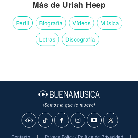
Más de Uriah Heep
Perfil
Biografía
Vídeos
Música
Letras
Discografía
¡Somos lo que te mueve!
|
|
Contacto
Privacy Policy / Política de Privacidad