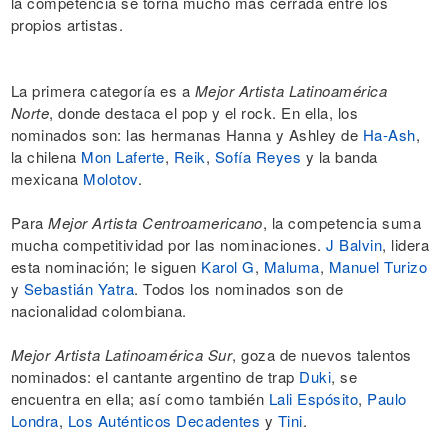
la competencia se torna mucho más cerrada entre los
propios artistas.
La primera categoría es a
Mejor Artista Latinoamérica
Norte
, donde destaca el pop y el rock. En ella, los
nominados son: las hermanas Hanna y Ashley de
Ha-Ash
,
la chilena
Mon Laferte
,
Reik
,
Sofía Reyes
y la banda
mexicana
Molotov
.
Para
Mejor Artista Centroamericano
, la competencia suma
mucha competitividad por las nominaciones.
J Balvin
, lidera
esta nominación; le siguen
Karol G
,
Maluma
,
Manuel Turizo
y
Sebastián Yatra
. Todos los nominados son de
nacionalidad colombiana.
Mejor Artista Latinoamérica Sur
, goza de nuevos talentos
nominados: el cantante argentino de trap
Duki
, se
encuentra en ella; así como también
Lali Espósito
,
Paulo
Londra
,
Los Auténticos Decadentes
y
Tini
.