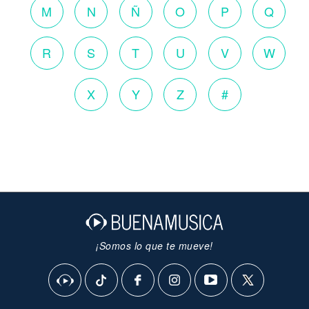
M
N
Ñ
O
P
Q
R
S
T
U
V
W
X
Y
Z
#
¡Somos lo que te mueve!