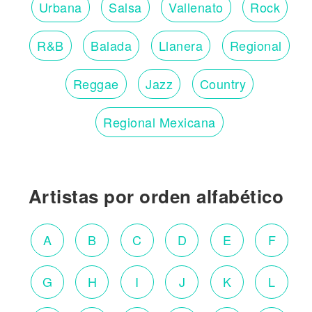
Urbana
Salsa
Vallenato
Rock
R&B
Balada
Llanera
Regional
Reggae
Jazz
Country
Regional Mexicana
Artistas por orden alfabético
A
B
C
D
E
F
G
H
I
J
K
L