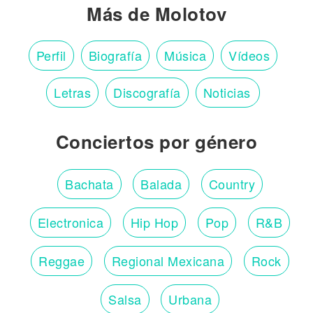
Más de Molotov
Perfil
Biografía
Música
Vídeos
Letras
Discografía
Noticias
Conciertos por género
Bachata
Balada
Country
Electronica
Hip Hop
Pop
R&B
Reggae
Regional Mexicana
Rock
Salsa
Urbana