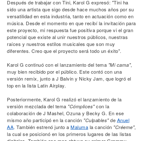
Después de trabajar con Tini, Karol G expresó: "Tini ha
sido una artista que sigo desde hace muchos años por su
versatilidad en esta industria, tanto en actuación como en
música. Desde el momento en que recibí la invitación para
este proyecto, mi respuesta fue positiva porque vi el gran
potencial que existe al unir nuestros públicos, nuestras
raíces y nuestros estilos musicales que son muy
diferentes. Creo que el proyecto será todo un éxito".
Karol G continuó con el lanzamiento del tema
"Mi cama"
,
muy bien recibido por el público. Este contó con una
versión remix, junto a J Balvin y Nicky Jam, que logró el
top en la lista Latin Airplay.
Posteriormente, Karol G realizó el lanzamiento de la
versión mezclada del tema
"Cómplices"
con la
colaboración de J Mashel, Ozuna y Becky G. En ese
mismo año participó en la canción
"Culpables"
de
Anuel
AA
. También estrenó junto a
Maluma
la canción
"Créeme"
,
la cual se posicionó en los primeros lugares de las listas
digitales. También ese mes obtuvo su primer Grammy