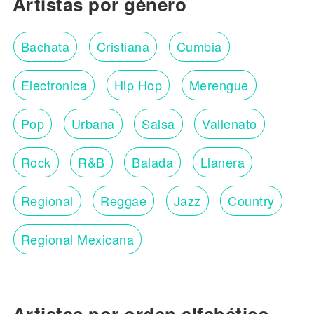
Artistas por género
Bachata
Cristiana
Cumbia
Electronica
Hip Hop
Merengue
Pop
Urbana
Salsa
Vallenato
Rock
R&B
Balada
Llanera
Regional
Reggae
Jazz
Country
Regional Mexicana
Artistas por orden alfabético