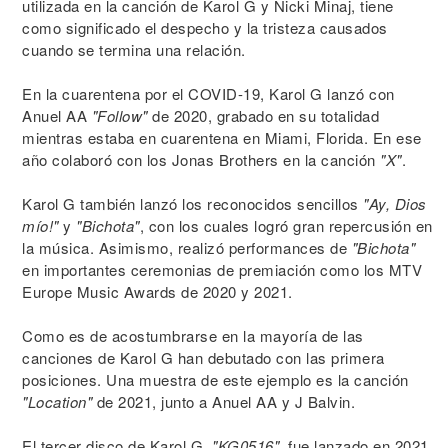
utilizada en la canción de Karol G y Nicki Minaj, tiene
como significado el despecho y la tristeza causados
cuando se termina una relación.
En la cuarentena por el COVID-19, Karol G lanzó con
Anuel AA
"Follow"
de 2020, grabado en su totalidad
mientras estaba en cuarentena en Miami, Florida. En ese
año colaboró con los Jonas Brothers en la canción
"X"
.
Karol G también lanzó los reconocidos sencillos
"Ay, Dios
mío!"
y
"Bichota"
, con los cuales logró gran repercusión en
la música. Asimismo, realizó performances de
"Bichota"
en importantes ceremonias de premiación como los MTV
Europe Music Awards de 2020 y 2021.
Como es de acostumbrarse en la mayoría de las
canciones de Karol G han debutado con las primera
posiciones. Una muestra de este ejemplo es la canción
"Location"
de 2021, junto a Anuel AA y J Balvin.
El tercer disco de Karol G,
"KG0516"
, fue lanzado en 2021.