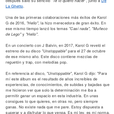
después salió su sencillo
"Te lo quiero hacer"
, junto a
De
La Ghetto
.
Una de las primeras colaboraciones más éxitos de Karol
G de 2016,
"Hello"
, la hizo merecedora de gran éxito. En
ese mismo tiempo lanzó los temas
"Casi nada", "Muñeco
de Lego"
y
"Hello"
.
En un concierto con J Balvin, en 2017, Karol G reveló el
estreno de su disco
"Unstoppable"
para el 27 de octubre
de ese mismo año. Este disco contiene mezclas de
reguetón y trap, con melodías pop.
En referencia al disco,
"Unstoppable"
, Karol G dijo: "Para
mí este álbum es el resultado de años increíbles de
experiencias, de conocimientos, de subidas y bajadas que
me hicieron ver que solo la determinación me iba a
permitir ganar un espacio en esta industria. En unas
consigues lo que quieres, en otras no, pero siempre
ganas. No existe nada que me pare. Estoy dispuesta a
superar y a disfrutar lo que venga. Es mi ley, es mi norma.