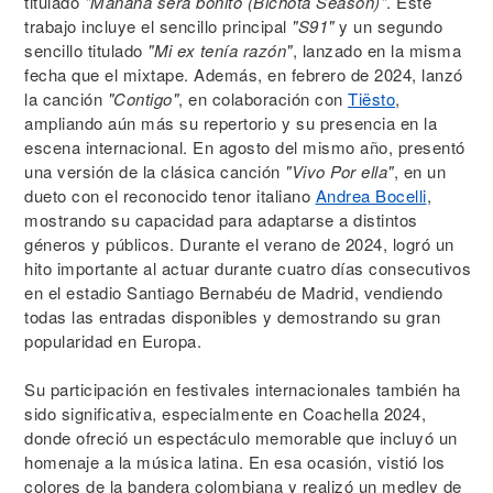
titulado
"Mañana será bonito (Bichota Season)"
. Este
trabajo incluye el sencillo principal
"S91"
y un segundo
sencillo titulado
"Mi ex tenía razón"
, lanzado en la misma
fecha que el mixtape. Además, en febrero de 2024, lanzó
la canción
"Contigo"
, en colaboración con
Tiësto
,
ampliando aún más su repertorio y su presencia en la
escena internacional. En agosto del mismo año, presentó
una versión de la clásica canción
"Vivo Por ella"
, en un
dueto con el reconocido tenor italiano
Andrea Bocelli
,
mostrando su capacidad para adaptarse a distintos
géneros y públicos. Durante el verano de 2024, logró un
hito importante al actuar durante cuatro días consecutivos
en el estadio Santiago Bernabéu de Madrid, vendiendo
todas las entradas disponibles y demostrando su gran
popularidad en Europa.
Su participación en festivales internacionales también ha
sido significativa, especialmente en Coachella 2024,
donde ofreció un espectáculo memorable que incluyó un
homenaje a la música latina. En esa ocasión, vistió los
colores de la bandera colombiana y realizó un medley de