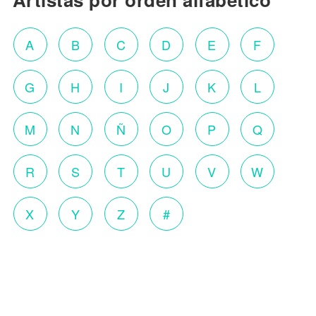
A
B
C
D
E
F
G
H
I
J
K
L
M
N
Ñ
O
P
Q
R
S
T
U
V
W
X
Y
Z
#