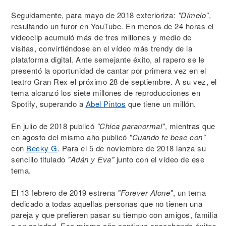
Seguidamente, para mayo de 2018 exterioriza:
"Dímelo"
,
resultando un furor en YouTube. En menos de 24 horas el
videoclip acumuló más de tres millones y medio de
visitas, convirtiéndose en el vídeo más trendy de la
plataforma digital. Ante semejante éxito, al rapero se le
presentó la oportunidad de cantar por primera vez en el
teatro Gran Rex el próximo 28 de septiembre. A su vez, el
tema alcanzó los siete millones de reproducciones en
Spotify, superando a
Abel Pintos
que tiene un millón.
En julio de 2018 publicó
"Chica paranormal"
, mientras que
en agosto del mismo año publicó
"Cuando te bese con"
con
Becky G
. Para el 5 de noviembre de 2018 lanza su
sencillo titulado
"Adán y Eva"
junto con el vídeo de ese
tema.
El 13 febrero de 2019 estrena
"Forever Alone"
, un tema
dedicado a todas aquellas personas que no tienen una
pareja y que prefieren pasar su tiempo con amigos, familia
o en soledad. Ese mismo año continua cosechando éxitos