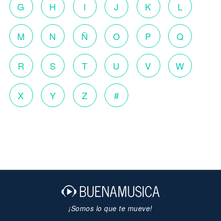
G
H
I
J
K
L
M
N
Ñ
O
P
Q
R
S
T
U
V
W
X
Y
Z
#
¡Somos lo que te mueve!