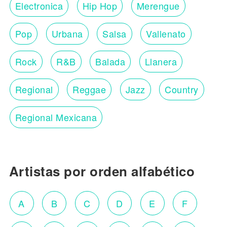
Electronica
Hip Hop
Merengue
Pop
Urbana
Salsa
Vallenato
Rock
R&B
Balada
Llanera
Regional
Reggae
Jazz
Country
Regional Mexicana
Artistas por orden alfabético
A
B
C
D
E
F