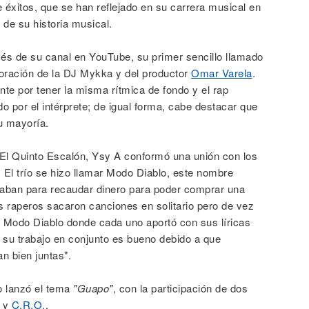
e éxitos, que se han reflejado en su carrera musical en
 de su historia musical.
avés de su canal en YouTube, su primer sencillo llamado
boración de la DJ Mykka y del productor
Omar Varela
.
nte por tener la misma rítmica de fondo y el rap
do por el intérprete; de igual forma, cabe destacar que
u mayoría.
 El Quinto Escalón, Ysy A conformó una unión con los
. El trío se hizo llamar Modo Diablo, este nombre
izaban para recaudar dinero para poder comprar una
es raperos sacaron canciones en solitario pero de vez
 Modo Diablo donde cada uno aportó con sus líricas
ue su trabajo en conjunto es bueno debido a que
n bien juntas".
 lanzó el tema
"Guapo"
, con la participación de dos
v y
C.R.O.
.