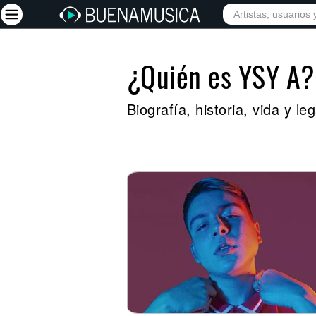
¿Quién es YSY A?
Iniciar sesión
Registrarse
Biografía, historia, vida y 
Inicio
Artistas
Red Social
Música
Vídeos
Discografías
Letras
Conciertos