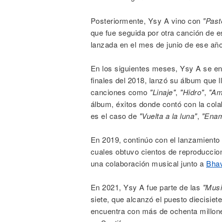
Posteriormente, Ysy A vino con
"Past
que fue seguida por otra canción de 
lanzada en el mes de junio de ese añ
En los siguientes meses, Ysy A se en
finales del 2018, lanzó su álbum que
canciones como
"Linaje"
,
"Hidro"
,
"Am
álbum, éxitos donde contó con la co
es el caso de
"Vuelta a la luna"
,
"Enam
En 2019, continúo con el lanzamiento
cuales obtuvo cientos de reproducci
una colaboración musical junto a
Bhav
En 2021, Ysy A fue parte de las
"Musi
siete, que alcanzó el puesto diecisiet
encuentra con más de ochenta millon