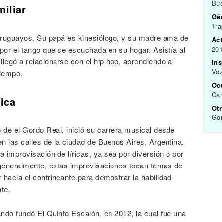
Bue
miliar
Gén
Tra
uruguayos. Su papá es kinesiólogo, y su madre ama de
Act
 por el tango que se escuchada en su hogar. Asistía al
201
 llegó a relacionarse con el hip hop, aprendiendo a
In
Vo
tiempo.
Oc
Can
sica
Ot
Gor
 de el Gordo Real, inició su carrera musical desde
n las calles de la ciudad de Buenos Aires, Argentina.
a improvisación de líricas, ya sea por diversión o por
generalmente, estas improvisaciones tocan temas de
r hacia el contrincante para demostrar la habilidad
te.
ndo fundó El Quinto Escalón, en 2012, la cual fue una