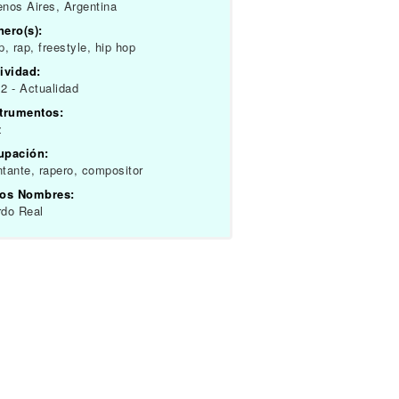
nos Aires, Argentina
ero(s):
p, rap, freestyle, hip hop
ividad:
2 - Actualidad
strumentos:
z
upación:
tante, rapero, compositor
ros Nombres:
do Real