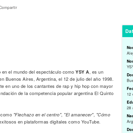
Compartir
Da
No
Ale
Nom
YS
o en el mundo del espectáculo como
YSY A
, es un
Do
n Buenos Aires, Argentina, el 12 de julio del año 1998.
Bue
nte en uno de los cantantes de rap y hip hop con mayor
Fe
fundación de la competencia popular argentina El Quinto
12 
Ed
28
s como
"Flechazo en el centro"
,
"El amanecer"
,
"Cómo
Na
exitosos en plataformas digitales como YouTube.
Arg
Do