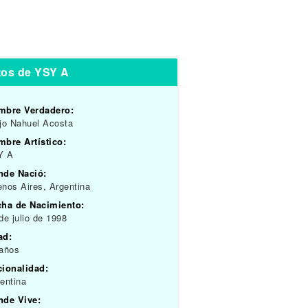
tos de YSY A
mbre Verdadero:
jo Nahuel Acosta
bre Artístico:
Y A
nde Nació:
nos Aires, Argentina
cha de Nacimiento:
de julio de 1998
ad:
 años
cionalidad:
entina
nde Vive: