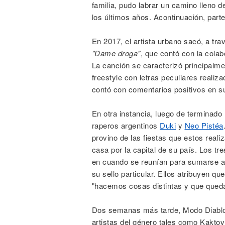
familia, pudo labrar un camino lleno d
los últimos años. Acontinuación, parte
En 2017, el artista urbano sacó, a tr
"Dame droga"
, que contó con la cola
La canción se caracterizó principalme
freestyle con letras peculiares realiza
contó con comentarios positivos en s
En otra instancia, luego de terminado
raperos argentinos
Duki
y
Neo Pistéa
provino de las fiestas que estos real
casa por la capital de su país. Los tr
en cuando se reunían para sumarse a
su sello particular. Ellos atribuyen q
"hacemos cosas distintas y que queda
Dos semanas más tarde, Modo Diablo
artistas del género tales como Kakto