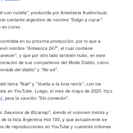
el con nutella"
, producida por Anestesia Audiovisual,
este cantante argentino de nombre
"Salgo a cazar"
,
o en curso.
contraba en su próxima producción, por lo que a
 llevó nombre
"Anteanza 247"
, el cual contiene
anecer"
, y que por otro lado también hubo, en este
laboración de sus compañeros del Modo Diablo, como
orada del diablo"
y
"No sé"
.
 del tema
"Nati"
y
"Vuelta a la luna remix"
, con los
ones en YouTube. Luego, el mes de mayo de 2020, hizo
i
, para la canción
"Sin conexión"
.
c Sessions de Bizarrap"
, siendo el volumen treinta y
e de la lista Argentina Hot 100, y que actualmente se
es de reproducciones en YouTube y cuarenta millones