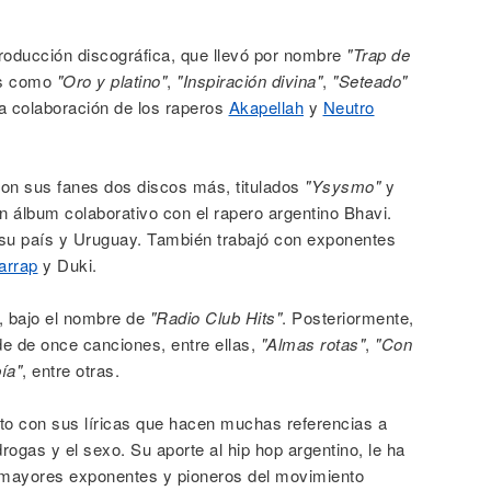
roducción discográfica, que llevó por nombre
"Trap de
as como
"Oro y platino"
,
"Inspiración divina"
,
"Seteado"
la colaboración de los raperos
Akapellah
y
Neutro
on sus fanes dos discos más, titulados
"Ysysmo"
y
n álbum colaborativo con el rapero argentino Bhavi.
su país y Uruguay. También trabajó con exponentes
arrap
y Duki.
, bajo el nombre de
"Radio Club Hits"
. Posteriormente,
de de once canciones, entre ellas,
"Almas rotas"
,
"Con
ía"
, entre otras.
to con sus líricas que hacen muchas referencias a
drogas y el sexo. Su aporte al hip hop argentino, le ha
s mayores exponentes y pioneros del movimiento