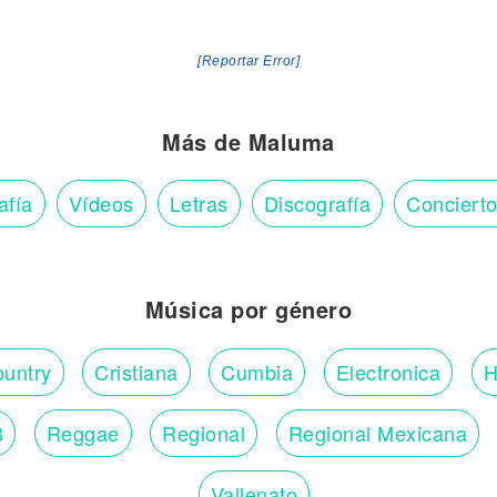
[Reportar Error]
Más de Maluma
afía
Vídeos
Letras
Discografía
Conciert
Música por género
untry
Cristiana
Cumbia
Electronica
H
B
Reggae
Regional
Regional Mexicana
Vallenato