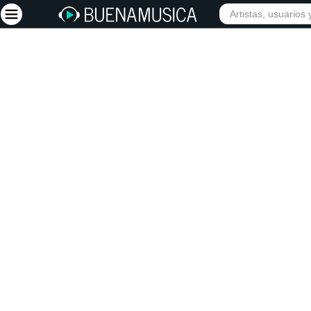
Iniciar sesión
Registrarse
Inicio
Artistas
Red Social
Música
Vídeos
Discografías
Letras
Conciertos