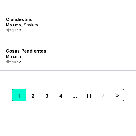
Clandestino
Maluma, Shakira
1712
Cosas Pendientes
Maluma
1812
1
2
3
4
...
11