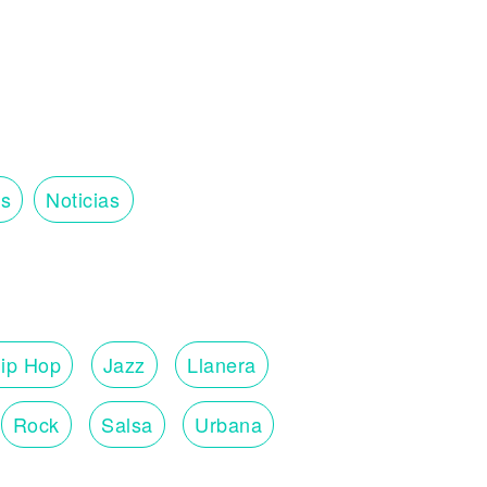
os
Noticias
ip Hop
Jazz
Llanera
Rock
Salsa
Urbana