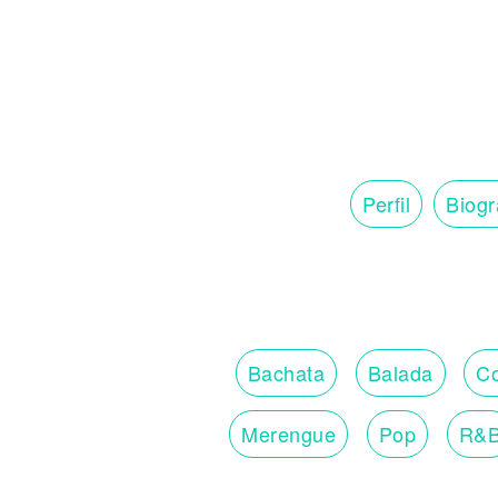
Perfil
Biogr
Bachata
Balada
Co
Merengue
Pop
R&