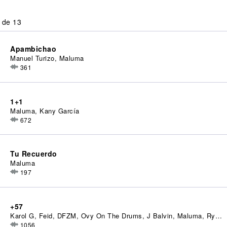
 de 13
Apambichao
Manuel Turizo, Maluma
361
1+1
Maluma, Kany García
672
Tu Recuerdo
Maluma
197
+57
Karol G, Feid, DFZM, Ovy On The Drums, J Balvin, Maluma, Ryan Castro y Blessd
1056