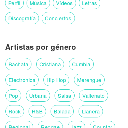
Perfil
Música
Vídeos
Letras
Discografía
Conciertos
Artistas por género
Bachata
Cristiana
Cumbia
Electronica
Hip Hop
Merengue
Pop
Urbana
Salsa
Vallenato
Rock
R&B
Balada
Llanera
Regional
Reggae
Jazz
Country