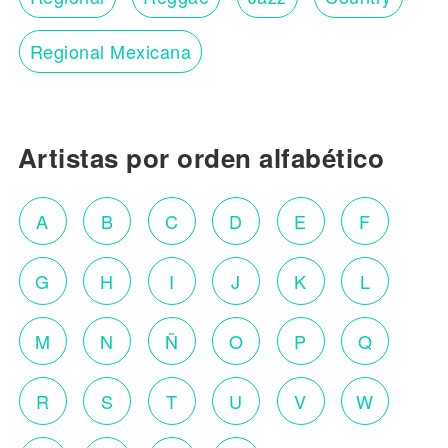
Regional Mexicana
Artistas por orden alfabético
A
B
C
D
E
F
G
H
I
J
K
L
M
N
Ñ
O
P
Q
R
S
T
U
V
W