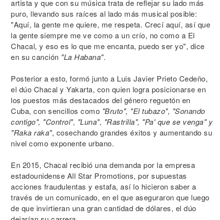
artista y que con su música trata de reflejar su lado más
puro, llevando sus raíces al lado más musical posible:
"Aquí, la gente me quiere, me respeta. Crecí aquí, así que
la gente siempre me ve como a un crío, no como a El
Chacal, y eso es lo que me encanta, puedo ser yo", dice
en su canción
"La Habana"
.
Posterior a esto, formó junto a Luis Javier Prieto Cedeño,
el dúo Chacal y Yakarta, con quien logra posicionarse en
los puestos más destacados del género reguetón en
Cuba, con sencillos como
"Bruto", "El tubazo", "Sonando
contigo", "Control", "Luna", "Rastrilla", "Pa' que se venga" y
"Raka raka"
, cosechando grandes éxitos y aumentando su
nivel como exponente urbano.
En 2015, Chacal recibió una demanda por la empresa
estadounidense All Star Promotions, por supuestas
acciones fraudulentas y estafa, así lo hicieron saber a
través de un comunicado, en el que aseguraron que luego
de que invirtieran una gran cantidad de dólares, el dúo
dejarían su carrera.