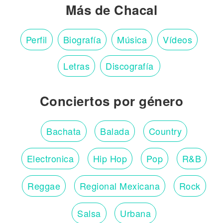
Más de Chacal
Perfil
Biografía
Música
Vídeos
Letras
Discografía
Conciertos por género
Bachata
Balada
Country
Electronica
Hip Hop
Pop
R&B
Reggae
Regional Mexicana
Rock
Salsa
Urbana