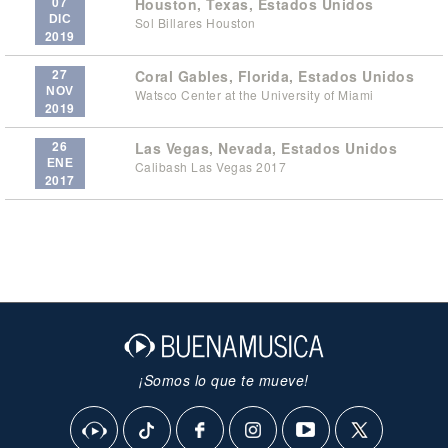
07
Houston, Texas, Estados Unidos
DIC
Sol Billares Houston
2019
27
Coral Gables, Florida, Estados Unidos
NOV
Watsco Center at the University of Miami
2019
26
Las Vegas, Nevada, Estados Unidos
ENE
Calibash Las Vegas 2017
2017
¡Somos lo que te mueve!