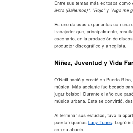
Entre sus temas más exitosos como c
lento (Bailemos)", "Rojo"
y
"Algo me gu
Es uno de esos exponentes con una ob
trabajador que, principalmente, result
escenario, en la producción de disco
productor discográfico y arreglista.
Niñez, Juventud y Vida Fa
O'Neill nació y creció en Puerto Rico
música. Más adelante fue becado para
jugar beisbol. Durante el año que pasó
música urbana. Esta se convirtió, de
Al terminar sus estudios, tuvo la opo
puertorriqueños
Luny Tunes
. Logró i
con su abuela.