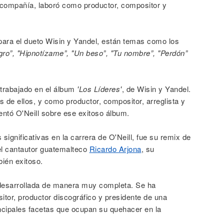
 compañía, laboró como productor, compositor y
ara el dueto Wisin y Yandel, están temas como los
gro”, "Hipnotízame”, "Un beso”, "Tu nombre”, "Perdón”
 trabajado en el álbum
'Los Líderes'
, de Wisin y Yandel.
 de ellos, y como productor, compositor, arreglista y
entó O'Neill sobre ese exitoso álbum.
ignificativas en la carrera de O'Neill, fue su remix de
del cantautor guatemalteco
Ricardo Arjona
, su
bién exitoso.
 desarrollada de manera muy completa. Se ha
or, productor discográfico y presidente de una
ncipales facetas que ocupan su quehacer en la