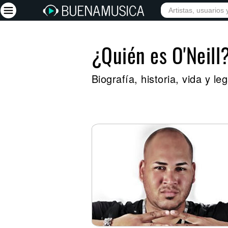
¿Quién es O'Neill
Iniciar sesión
Registrarse
Biografía, historia, vida y l
Inicio
Artistas
Red Social
Música
Vídeos
Discografías
Letras
Conciertos