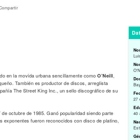
Compartir
Dat
No
Lui
Nom
O'N
ido en la movida urbana sencillamente como
O’Neill
,
Do
queño. También es productor de discos, arreglista
Ba
añía The Street King Inc., un sello discográfico de su
Fe
27 
Ed
 de octubre de 1985. Ganó popularidad siendo parte
40
s exponentes fueron reconocidos con disco de platino,
Na
Est
Gén