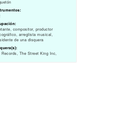
guetón
strumentos:
z
upación:
tante, compositor, productor
cográfico, arreglista musical,
sidente de una disquera
quera(s):
Records, The Street King Inc,