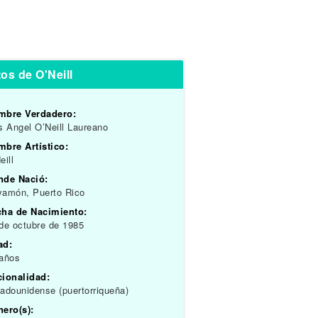
os de O'Neill
mbre Verdadero:
s Angel O’Neill Laureano
bre Artístico:
eill
nde Nació:
yamón, Puerto Rico
cha de Nacimiento:
de octubre de 1985
ad:
 años
cionalidad:
adounidense (puertorriqueña)
ero(s):