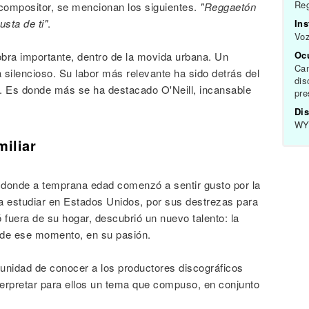
Re
ompositor, se mencionan los siguientes.
"Reggaetón
sta de ti"
.
In
Vo
Oc
ra importante, dentro de la movida urbana. Un
Can
a silencioso. Su labor más relevante ha sido detrás del
dis
s. Es donde más se ha destacado O'Neill, incansable
pre
Dis
WY 
miliar
, donde a temprana edad comenzó a sentir gusto por la
 estudiar en Estados Unidos, por sus destrezas para
 fuera de su hogar, descubrió un nuevo talento: la
sde ese momento, en su pasión.
rtunidad de conocer a los productores discográficos
nterpretar para ellos un tema que compuso, en conjunto