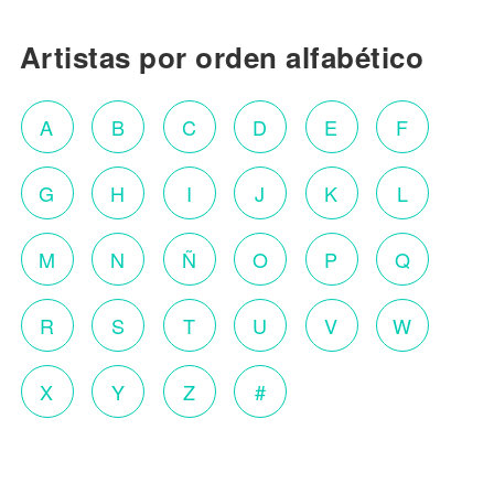
Artistas por orden alfabético
A
B
C
D
E
F
G
H
I
J
K
L
M
N
Ñ
O
P
Q
R
S
T
U
V
W
X
Y
Z
#