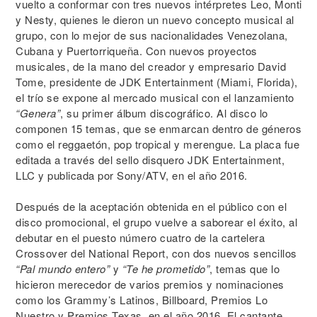
vuelto a conformar con tres nuevos intérpretes Leo, Monti
y Nesty, quienes le dieron un nuevo concepto musical al
grupo, con lo mejor de sus nacionalidades Venezolana,
Cubana y Puertorriqueña. Con nuevos proyectos
musicales, de la mano del creador y empresario David
Tome, presidente de JDK Entertainment (Miami, Florida),
el trío se expone al mercado musical con el lanzamiento
“Genera”
, su primer álbum discográfico. Al disco lo
componen 15 temas, que se enmarcan dentro de géneros
como el reggaetón, pop tropical y merengue. La placa fue
editada a través del sello disquero JDK Entertainment,
LLC y publicada por Sony/ATV, en el año 2016.
Después de la aceptación obtenida en el público con el
disco promocional, el grupo vuelve a saborear el éxito, al
debutar en el puesto número cuatro de la cartelera
Crossover del National Report, con dos nuevos sencillos
“Pal mundo entero”
y
“Te he prometido”
, temas que lo
hicieron merecedor de varios premios y nominaciones
como los Grammy’s Latinos, Billboard, Premios Lo
Nuestro y Premios Texas, en el año 2016. El cantante