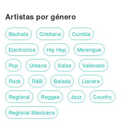
Artistas por género
Bachata
Cristiana
Cumbia
Electronica
Hip Hop
Merengue
Pop
Urbana
Salsa
Vallenato
Rock
R&B
Balada
Llanera
Regional
Reggae
Jazz
Country
Regional Mexicana