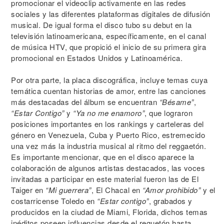
promocionar el videoclip activamente en las redes
sociales y las diferentes plataformas digitales de difusión
musical. De igual forma el disco tubo su debut en la
televisión latinoamericana, específicamente, en el canal
de música HTV, que propició el inicio de su primera gira
promocional en Estados Unidos y Latinoamérica.
Por otra parte, la placa discográfica, incluye temas cuya
temática cuentan historias de amor, entre las canciones
más destacadas del álbum se encuentran
“Bésame”
,
“Estar Contigo”
y
“Ya no me enamoro”
, que lograron
posiciones importantes en los rankings y carteleras del
género en Venezuela, Cuba y Puerto Rico, estremecido
una vez más la industria musical al ritmo del reggaetón.
Es importante mencionar, que en el disco aparece la
colaboración de algunos artistas destacados, las voces
invitadas a participar en este material fueron las de El
Taiger en
“Mi guerrera”
, El Chacal en
“Amor prohibido”
y el
costarricense Toledo en
“Estar contigo”
, grabados y
producidos en la ciudad de Miami, Florida, dichos temas
inéditos poseen influencias desde el reguetón hasta