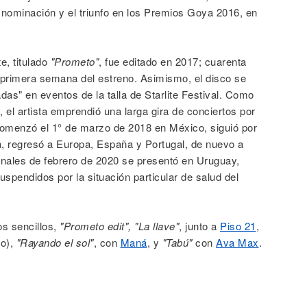
 nominación y el triunfo en los Premios Goya 2016, en
e, titulado
"Prometo"
, fue editado en 2017; cuarenta
a primera semana del estreno. Asimismo, el disco se
das" en eventos de la talla de Starlite Festival. Como
 el artista emprendió una larga gira de conciertos por
omenzó el 1° de marzo de 2018 en México, siguió por
a, regresó a Europa, España y Portugal, de nuevo a
nales de febrero de 2020 se presentó en Uruguay,
uspendidos por la situación particular de salud del
os sencillos,
"Prometo edit", "La llave"
, junto a
Piso 21
,
co),
"Rayando el sol"
, con
Maná
, y
"Tabú"
con
Ava Max
.