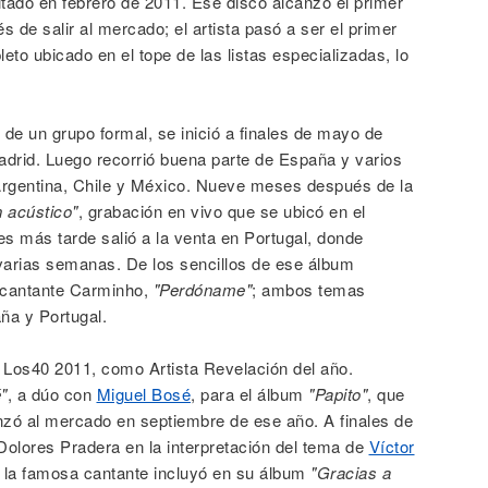
itado en febrero de 2011. Ese disco alcanzó el primer
e salir al mercado; el artista pasó a ser el primer
to ubicado en el tope de las listas especializadas, lo
e un grupo formal, se inició a finales de mayo de
adrid. Luego recorrió buena parte de España y varios
 Argentina, Chile y México. Nueve meses después de la
 acústico"
, grabación en vivo que se ubicó en el
 más tarde salió a la venta en Portugal, donde
varias semanas. De los sencillos de ese álbum
a cantante Carminho,
"Perdóname"
; ambos temas
ña y Portugal.
 Los40 2011, como Artista Revelación del año.
"
, a dúo con
Miguel Bosé
, para el álbum
"Papito"
, que
nzó al mercado en septiembre de ese año. A finales de
olores Pradera en la interpretación del tema de
Víctor
e la famosa cantante incluyó en su álbum
"Gracias a