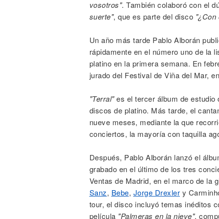
vosotros"
. También colaboró con el 
suerte"
, que es parte del disco
"¿Con 
Un año más tarde Pablo Alborán publ
rápidamente en el número uno de la l
platino en la primera semana. En febr
jurado del Festival de Viña del Mar, en
"Terral"
es el tercer álbum de estudio
discos de platino. Más tarde, el cantan
nueve meses, mediante la que recorr
conciertos, la mayoría con taquilla ag
Después, Pablo Alborán lanzó el álb
grabado en el último de los tres conci
Ventas de Madrid, en el marco de la gi
Sanz
,
Bebe
,
Jorge Drexler
y Carminho
tour, el disco incluyó temas inéditos
película
"Palmeras en la nieve"
, comp