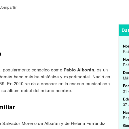
Compartir
Da
No
Pab
n
Nom
Pab
z
, popularmente conocido como
Pablo Alborán
, es un
Do
, además hace música sinfónica y experimental. Nació en
Má
89. En 2010 se da a conocer en la escena musical con
Fe
en su álbum debut del mismo nombre.
31
Ed
37
miliar
Na
Es
ño Salvador Moreno de Alborán y de Helena Ferrándiz,
Gén