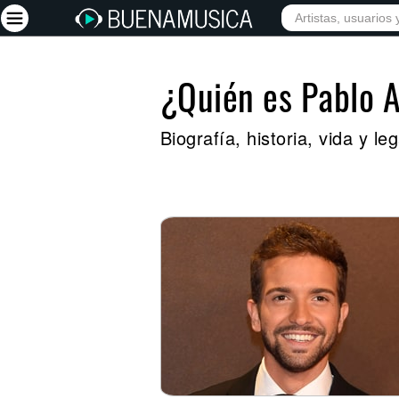
¿Quién es Pablo 
Iniciar sesión
Registrarse
Biografía, historia, vida y l
Inicio
Artistas
Red Social
Música
Vídeos
Discografías
Letras
Conciertos