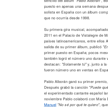
sencillo del álbum
"Pablo Alborán"
, ed
puesto en apenas una semana después d
solista en España con un álbum comple
que no ocurría desde 1998.
Su primera gira musical, acompañado d
2011 en el Palacio de Vistalegre de M
países latinoamericanos, entre ellos
salida de su primer álbum, publicó
"En
primer puesto en España; pocos meses
también logró el número uno durante 
destacan:
"Solamente tú"
y, junto a l
fueron número uno en ventas en Espa
Pablo Alborán ganó su primer premio,
Después grabó la canción
"Puede qué
el experimentado cantante español la
noviembre Pablo colaboró con María D
Manuel
"No sé por qué te quiero"
, qu