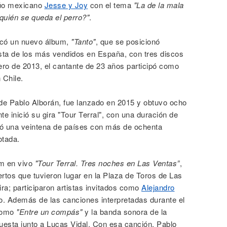
dúo mexicano
Jesse y Joy
con el tema
"La de la mala
quién se queda el perro?"
.
icó un nuevo álbum,
"Tanto"
, que se posicionó
ista de los más vendidos en España, con tres discos
ero de 2013, el cantante de 23 años participó como
 Chile.
 de Pablo Alborán, fue lanzado en 2015 y obtuvo ocho
te inició su gira "Tour Terral", con una duración de
ió una veintena de países con más de ochenta
otada.
um en vivo
"Tour Terral. Tres noches en Las Ventas”
,
ertos que tuvieron lugar en la Plaza de Toros de Las
ra; participaron artistas invitados como
Alejandro
. Además de las canciones interpretadas durante el
 como
"Entre un compás"
y la banda sonora de la
uesta junto a Lucas Vidal. Con esa canción, Pablo