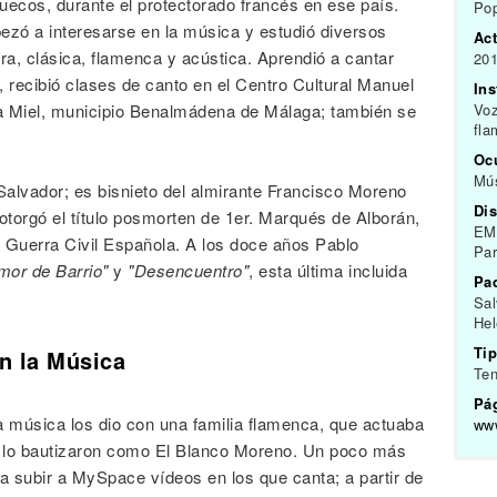
ecos, durante el protectorado francés en ese país.
Pop
ezó a interesarse en la música y estudió diversos
Act
ra, clásica, flamenca y acústica. Aprendió a cantar
201
recibió clases de canto en el Centro Cultural Manuel
In
 la Miel, municipio Benalmádena de Málaga; también se
Voz
fl
Oc
Mús
Salvador; es bisnieto del almirante Francisco Moreno
Dis
torgó el título posmorten de 1er. Marqués de Alborán,
EMI
la Guerra Civil Española. A los doce años Pablo
Par
mor de Barrio"
y
"Desencuentro"
, esta última incluida
Pa
Sal
Hel
Tip
en la Música
Ten
Pág
 música los dio con una familia flamenca, que actuaba
www
s lo bautizaron como El Blanco Moreno. Un poco más
a subir a MySpace vídeos en los que canta; a partir de