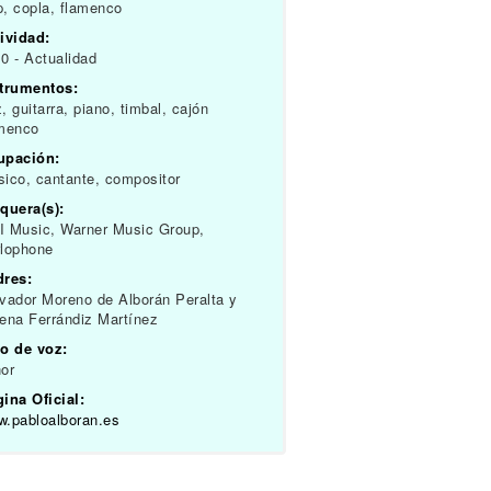
, copla, flamenco
ividad:
0 - Actualidad
strumentos:
, guitarra, piano, timbal, cajón
amenco
upación:
ico, cantante, compositor
quera(s):
 Music, Warner Music Group,
lophone
dres:
vador Moreno de Alborán Peralta y
ena Ferrándiz Martínez
o de voz:
or
ina Oficial:
.pabloalboran.es