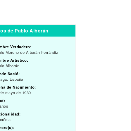
tos de Pablo Alborán
mbre Verdadero:
lo Moreno de Alborán Ferrándiz
bre Artístico:
lo Alborán
nde Nació:
laga, España
cha de Nacimiento:
 de mayo de 1989
ad:
 años
cionalidad:
pañola
ero(s):