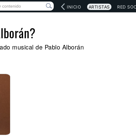
INICIO
ARTISTAS
RED SOC
Alborán?
egado musical de Pablo Alborán