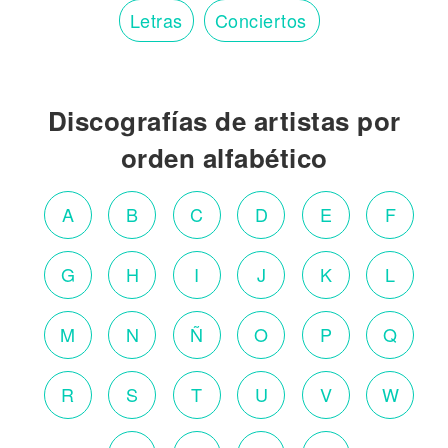
Letras
Conciertos
Discografías de artistas por
orden alfabético
A
B
C
D
E
F
G
H
I
J
K
L
M
N
Ñ
O
P
Q
R
S
T
U
V
W