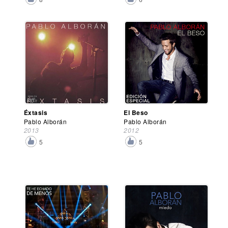
Éxtasis
El Beso
Pablo Alborán
Pablo Alborán
2013
2012
5
5