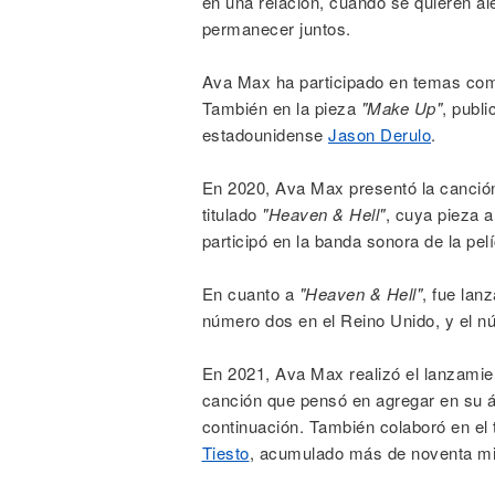
en una relación, cuando se quieren al
permanecer juntos.
Ava Max ha participado en temas c
También en la pieza
"Make Up"
, publ
estadounidense
Jason Derulo
.
En 2020, Ava Max presentó la canci
titulado
"Heaven & Hell"
, cuya pieza a
participó en la banda sonora de la pel
En cuanto a
"Heaven & Hell"
, fue lan
número dos en el Reino Unido, y el núm
En 2021, Ava Max realizó el lanzami
canción que pensó en agregar en su á
continuación. También colaboró en e
Tiesto
, acumulado más de noventa mi