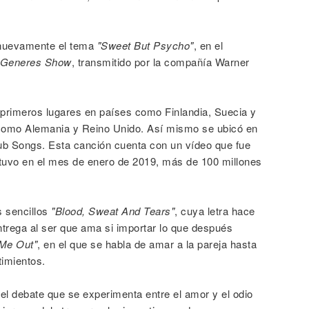
ó nuevamente el tema
"Sweet But Psycho"
, en el
eGeneres Show
, transmitido por la compañía Warner
s primeros lugares en países como Finlandia, Suecia y
como Alemania y Reino Unido. Así mismo se ubicó en
Club Songs. Esta canción cuenta con un vídeo que fue
btuvo en el mes de enero de 2019, más de 100 millones
s sencillos
"Blood, Sweat And Tears"
, cuya letra hace
trega al ser que ama si importar lo que después
 Me Out"
, en el que se habla de amar a la pareja hasta
timientos.
 del debate que se experimenta entre el amor y el odio