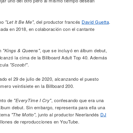
ejar uno del otro pero al mismo tiempo desean
omo
"Let It Be Me"
, del productor francés
David Guetta
.
icada en 2018, en colaboración con el cantante
ón
"Kings & Queens"
, que se incluyó en álbum debut,
lcanzó la cima de la Billboard Adult Top 40. Además
ícula
"Scoob!"
.
zado el 29 de julio de 2020, alcanzando el puesto
ero veintisiete en la Billboard 200.
ento de
"EveryTime I Cry"
, confesando que era una
lbum debut. Sin embargo, representa para ella una
l tema
"The Motto"
, junto al productor Neerlandés
DJ
llones de reproducciones en YouTube.