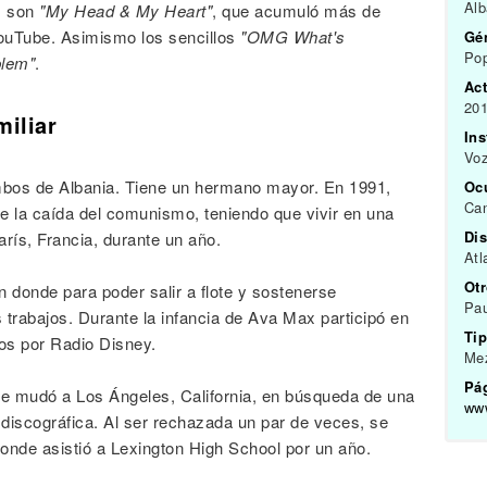
Al
s son
"My Head & My Heart"
, que acumuló más de
ouTube. Asimismo los sencillos
"OMG What's
Gén
Pop
blem"
.
Act
201
miliar
In
Vo
mbos de Albania. Tiene un hermano mayor. En 1991,
Oc
Can
e la caída del comunismo, teniendo que vivir en una
Dis
arís, Francia, durante un año.
Atl
Ot
 donde para poder salir a flote y sostenerse
Pau
trabajos. Durante la infancia de Ava Max participó en
Tip
os por Radio Disney.
Mez
Pág
e mudó a Los Ángeles, California, en búsqueda de una
ww
a discográfica. Al ser rechazada un par de veces, se
donde asistió a Lexington High School por un año.