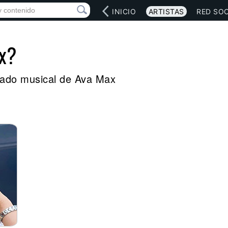
INICIO
ARTISTAS
RED SOC
x?
legado musical de Ava Max