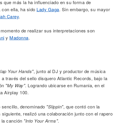
s que más la ha influenciado en su forma de
 con ella, ha sido
Lady Gaga
. Sin embargo, su mayor
iah Carey
.
 momento de realizar sus interpretaciones son
ni
y
Madonna
.
lap Your Hands"
, junto al DJ y productor de música
 a través del sello disquero Atlantic Records, bajo la
ión
"My Way"
. Logrando ubicarse en Rumania, en el
ta Airplay 100.
 sencillo, denominado
"Slippin"
, que contó con la
siguiente, realizó una colaboración junto con el rapero
n la canción
"Into Your Arms"
.