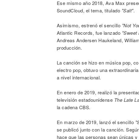
Ese mismo año 2018, Ava Max presentó
SoundCloud, el tema, titulado
"Salt"
.
Asimismo, estrenó el sencillo
"Not You
Atlantic Records, fue lanzado
"Sweet 
Andreas Andersen Haukeland, William 
producción.
La canción se hizo en música pop, c
electro pop, obtuvo una extraordinari
a nivel internacional.
En enero de 2019, realizó la presenta
televisión estadounidense
The Late L
la cadena CBS.
En marzo de 2019, lanzó el sencillo
"
se publicó junto con la canción. Según
hace que las personas sean únicas y d