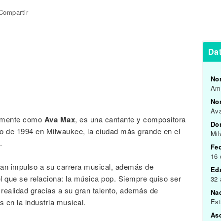
Compartir
Da
No
Am
Nom
Av
camente como
Ava Max
, es una cantante y compositora
Do
ro de 1994 en Milwaukee, la ciudad más grande en el
Mil
.
Fe
16 
ran impulso a su carrera musical, además de
Ed
l que se relaciona: la música pop. Siempre quiso ser
32
realidad gracias a su gran talento, además de
Na
 en la industria musical.
Es
As