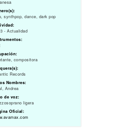
banesa
ero(s):
, synthpop, dance, dark pop
ividad:
3 - Actualidad
strumentos:
z
upación:
tante, compositora
quera(s):
antic Records
ros Nombres:
l, Andrea
o de voz:
zosoprano ligera
ina Oficial:
w.avamax.com