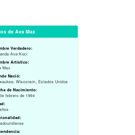
tos de Ava Max
mbre Verdadero:
anda Ava Koci
bre Artístico:
a Max
nde Nació:
waukee, Wisconsin, Estados Unidos
cha de Nacimiento:
de febrero de 1994
ad:
 años
cionalidad:
tadounidense
cendencia: