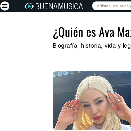
¿Quién es Ava Ma
Iniciar sesión
Registrarse
Biografía, historia, vida y 
Inicio
Artistas
Red Social
Música
Vídeos
Discografías
Letras
Conciertos