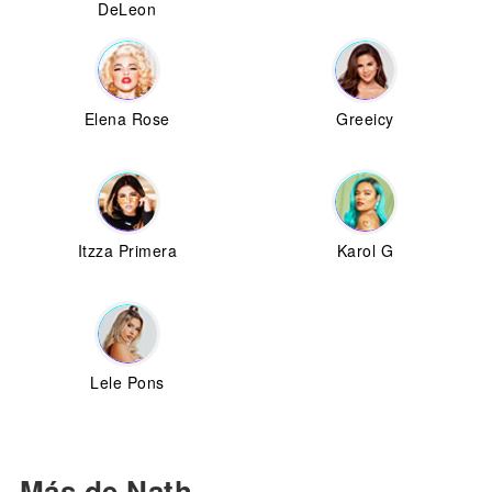
DeLeon
Elena Rose
Greeicy
Itzza Primera
Karol G
Lele Pons
Más de Nath