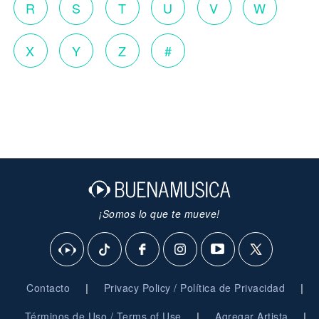
R
S
T
U
V
W
X
Y
Z
#
¡Somos lo que te mueve!
|
|
Contacto
Privacy Policy / Política de Privacidad
|
|
Términos de Uso / Terms of Use
Agregar Artista