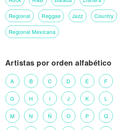
Regional
Reggae
Jazz
Country
Regional Mexicana
Artistas por orden alfabético
A
B
C
D
E
F
G
H
I
J
K
L
M
N
Ñ
O
P
Q