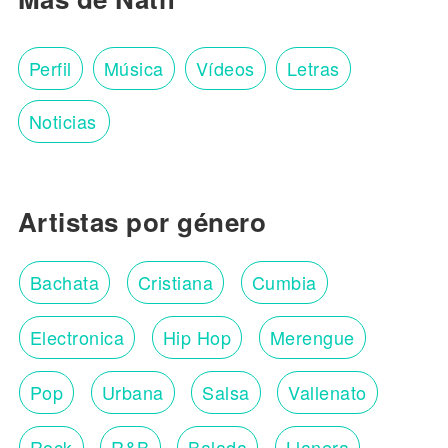
Perfil
Música
Vídeos
Letras
Noticias
Artistas por género
Bachata
Cristiana
Cumbia
Electronica
Hip Hop
Merengue
Pop
Urbana
Salsa
Vallenato
Rock
R&B
Balada
Llanera