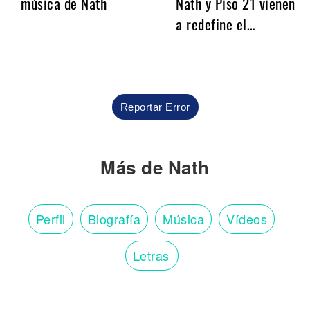
música de Nath
Nath y Piso 21 vienen
a redefine el…
Reportar Error
Más de Nath
Perfil
Biografía
Música
Vídeos
Letras