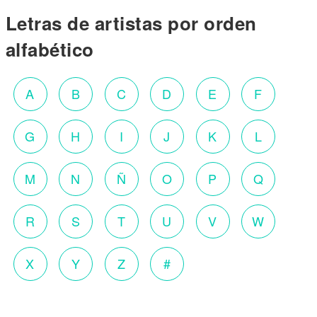
Letras de artistas por orden
alfabético
A
B
C
D
E
F
G
H
I
J
K
L
M
N
Ñ
O
P
Q
R
S
T
U
V
W
X
Y
Z
#