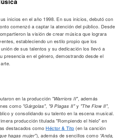
Música
us inicios en el año 1998. En sus inicios, debutó con
onto comenzó a captar la atención del público. Desde
ompartieron la visión de crear música que lograra
ntes, estableciendo un estilo propio que los
unión de sus talentos y su dedicación los llevó a
su presencia en el género, demostrando desde el
arte.
utaron en la producción
"Warriors II"
, además
iones como
"Gárgolas", "9 Plagas II"
y
"The Flow II"
,
lico y consolidando su talento en la escena musical.
imera producción titulada "Rompiendo el hielo" en
istas destacados como
Héctor & Tito
(en la canción
que hagas mujer”
), además de sencillos como
“Anda,