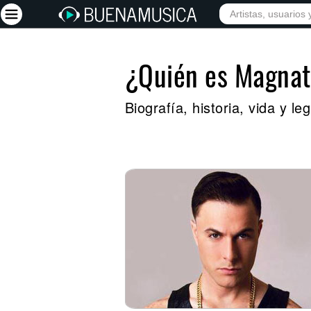
¿Quién es Magna
Iniciar sesión
Registrarse
Biografía, historia, vida y 
Inicio
Artistas
Red Social
Música
Vídeos
Discografías
Letras
Conciertos