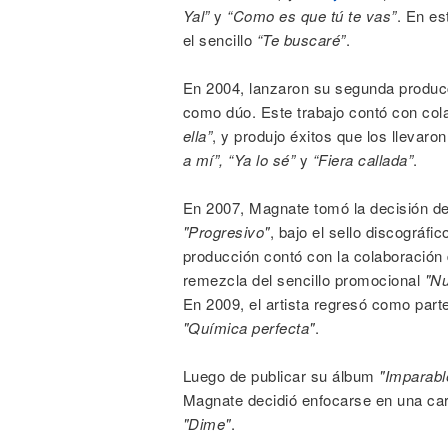
Yal”
y
“Como es que tú te vas”
. En es
el sencillo
“Te buscaré”
.
En 2004, lanzaron su segunda produ
como dúo. Este trabajo contó con co
ella”
, y produjo éxitos que los llevar
a mí”, “Ya lo sé”
y
“Fiera callada”
.
En 2007, Magnate tomó la decisión de 
"Progresivo"
, bajo el sello discográf
producción contó con la colaboración
remezcla del sencillo promocional
"Nu
En 2009, el artista regresó como part
"Química perfecta"
.
Luego de publicar su álbum
"Imparabl
Magnate decidió enfocarse en una carr
"Dime"
.