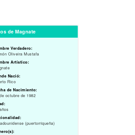
tos de Magnate
mbre Verdadero:
ón Oliveira Mustafa
bre Artístico:
gnate
nde Nació:
rto Rico
cha de Nacimiento:
de octubre de 1982
ad:
 años
cionalidad:
adounidense (puertorriqueña)
ero(s):