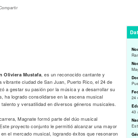
Compartir
Da
No
Ram
Nom
Ma
 Oliviera Mustafa
, es un reconocido cantante y
Do
a vibrante ciudad de San Juan, Puerto Rico, el 24 de
Pue
 a gestar su pasión por la música y a desarrollar su
Fe
ños, ha logrado consolidarse en la escena musical
24 
talento y versatilidad en diversos géneros musicales.
Ed
43
 carrera, Magnate formó parte del dúo musical
Na
ste proyecto conjunto le permitió alcanzar una mayor
Est
a en el mercado musical, logrando éxitos que resonaron
Gén