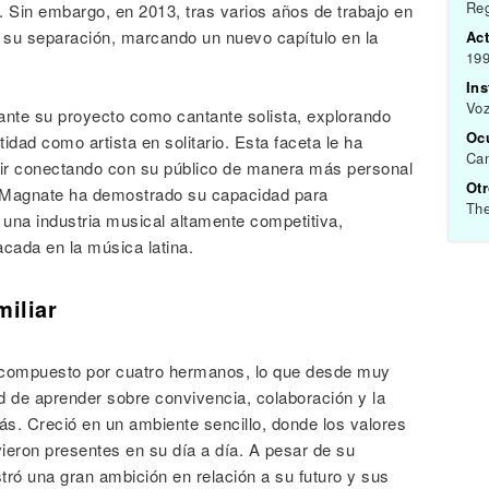
Re
. Sin embargo, en 2013, tras varios años de trabajo en
e su separación, marcando un nuevo capítulo en la
Act
199
In
Vo
nte su proyecto como cantante solista, explorando
Oc
idad como artista en solitario. Esta faceta le ha
Can
guir conectando con su público de manera más personal
Ot
s, Magnate ha demostrado su capacidad para
Th
una industria musical altamente competitiva,
cada en la música latina.
miliar
r compuesto por cuatro hermanos, lo que desde muy
d de aprender sobre convivencia, colaboración y la
s. Creció en un ambiente sencillo, donde los valores
ieron presentes en su día a día. A pesar de su
ró una gran ambición en relación a su futuro y sus