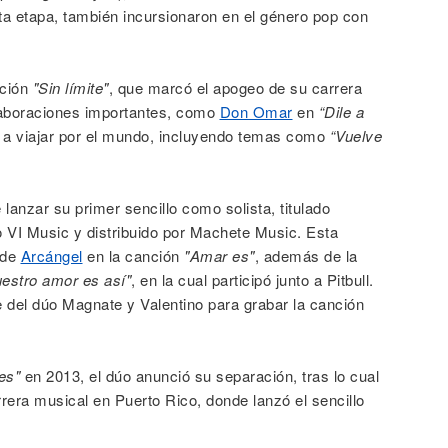
ta etapa, también incursionaron en el género pop con
cción
"Sin límite"
, que marcó el apogeo de su carrera
laboraciones importantes, como
Don Omar
en
“Dile a
on a viajar por el mundo, incluyendo temas como
“Vuelve
lanzar su primer sencillo como solista, titulado
ico VI Music y distribuido por Machete Music. Esta
 de
Arcángel
en la canción
"Amar es"
, además de la
estro amor es así"
, en la cual participó junto a Pitbull.
e del dúo Magnate y Valentino para grabar la canción
es"
en 2013, el dúo anunció su separación, tras lo cual
era musical en Puerto Rico, donde lanzó el sencillo