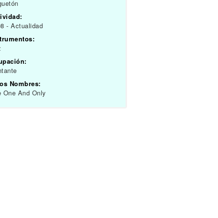
guetón
ividad:
8 - Actualidad
strumentos:
z
upación:
tante
ros Nombres:
e One And Only