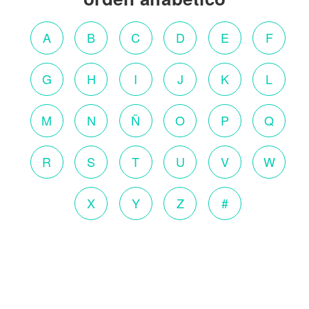
A
B
C
D
E
F
G
H
I
J
K
L
M
N
Ñ
O
P
Q
R
S
T
U
V
W
X
Y
Z
#