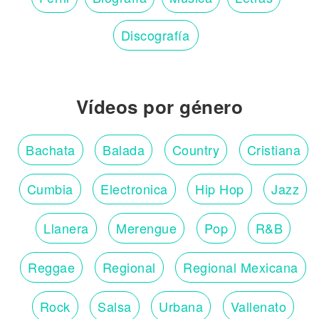
Discografía
Vídeos por género
Bachata
Balada
Country
Cristiana
Cumbia
Electronica
Hip Hop
Jazz
Llanera
Merengue
Pop
R&B
Reggae
Regional
Regional Mexicana
Rock
Salsa
Urbana
Vallenato