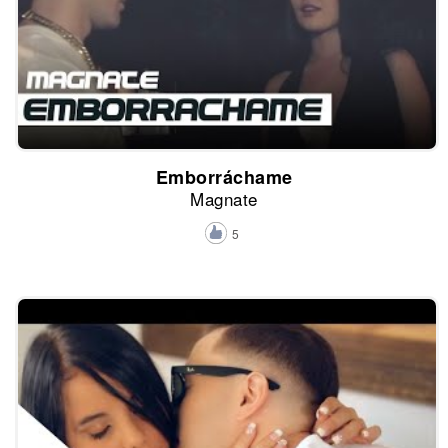
Emborráchame
Magnate
5