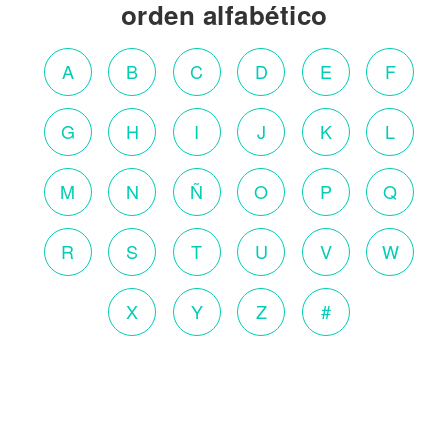
orden alfabético
A
B
C
D
E
F
G
H
I
J
K
L
M
N
Ñ
O
P
Q
R
S
T
U
V
W
X
Y
Z
#