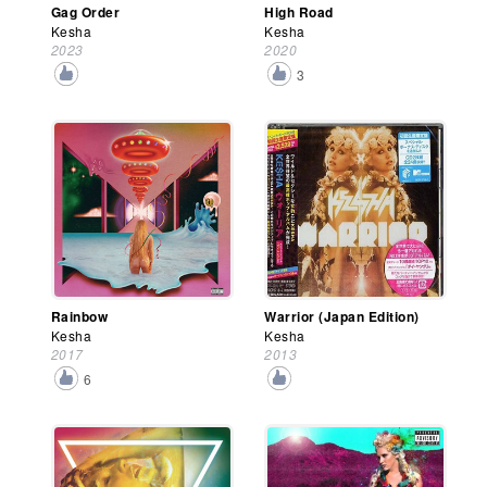
Gag Order
High Road
Kesha
Kesha
2023
2020
3
Rainbow
Warrior (Japan Edition)
Kesha
Kesha
2017
2013
6