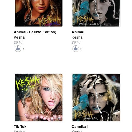
Animal (Deluxe Edition)
Animal
Kesha
Kesha
2010
2010
1
3
Tik Tok
Cannibal
Kesha
Kesha