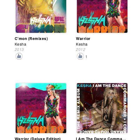
C'mon (Remixes)
Warrior
Kesha
Kesha
2013
2012
1
Warrior (Deluxe Edition)
I Am The Dance Commander