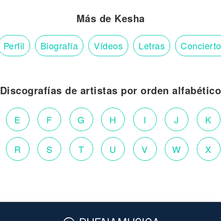
Más de Kesha
Perfil
Biografía
Vídeos
Letras
Conciert
Discografías de artistas por orden alfabétic
E
F
G
H
I
J
K
R
S
T
U
V
W
X