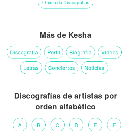
‹
Inicio de Discografías
Más de Kesha
Discografía
Perfil
Biografía
Vídeos
Letras
Conciertos
Noticias
Discografías de artistas por
orden alfabético
A
B
C
D
E
F