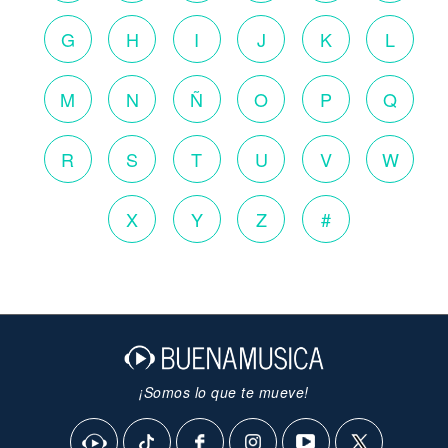
G
H
I
J
K
L
M
N
Ñ
O
P
Q
R
S
T
U
V
W
X
Y
Z
#
¡Somos lo que te mueve!