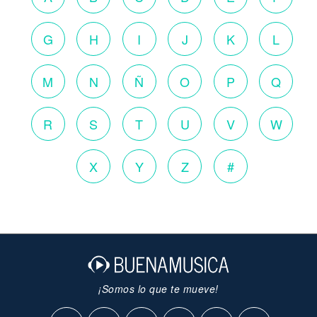
G
H
I
J
K
L
M
N
Ñ
O
P
Q
R
S
T
U
V
W
X
Y
Z
#
¡Somos lo que te mueve!