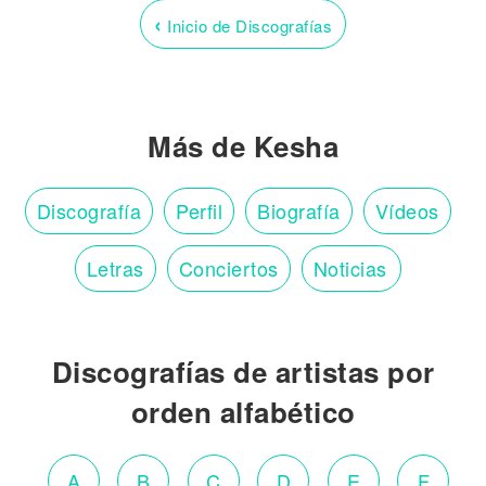
‹
Inicio de Discografías
Más de Kesha
Discografía
Perfil
Biografía
Vídeos
Letras
Conciertos
Noticias
Discografías de artistas por
orden alfabético
A
B
C
D
E
F