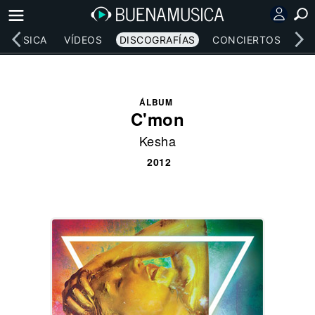
MÚSICA
VÍDEOS
DISCOGRAFÍAS
CONCIERTOS
LE
ÁLBUM
C'mon
Kesha
2012