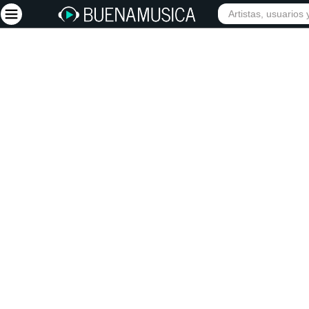
INIC
Iniciar sesión
Registrarse
Inicio
Artistas
Red Social
Música
Vídeos
Discografías
Letras
Conciertos