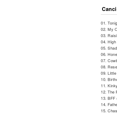
Canci
01. Toni
02. My 
03. Raisi
04. High
05. Sha
06. Hon
07. Cow
08. Rese
09. Littl
10. Birth
11. Kink
12. The 
13. BFF 
14. Fath
15. Chas