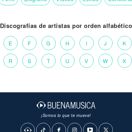
Discografías de artistas por orden alfabétic
E
F
G
H
I
J
K
R
S
T
U
V
W
X
¡Somos lo que te mueve!