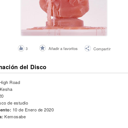
Añadir a favoritos
3
Compartir
mación del Disco
High Road
Kesha
20
sco de estudio
ento:
10 de Enero de 2020
a:
Kemosabe