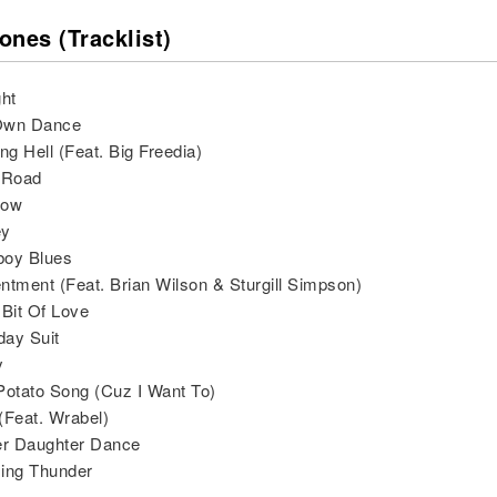
ones (Tracklist)
ght
Own Dance
ng Hell (Feat. Big Freedia)
 Road
dow
ey
boy Blues
ntment (Feat. Brian Wilson & Sturgill Simpson)
e Bit Of Love
day Suit
y
Potato Song (Cuz I Want To)
(Feat. Wrabel)
er Daughter Dance
ing Thunder