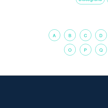
A
B
C
D
O
P
Q