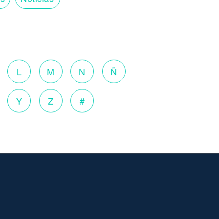
o
L
M
N
Ñ
Y
Z
#