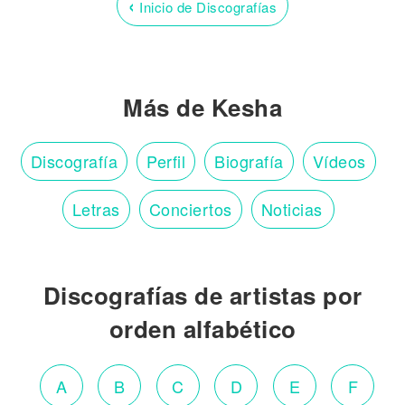
‹
Inicio de Discografías
Más de Kesha
Discografía
Perfil
Biografía
Vídeos
Letras
Conciertos
Noticias
Discografías de artistas por
orden alfabético
A
B
C
D
E
F