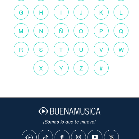
G
H
I
J
K
L
M
N
Ñ
O
P
Q
R
S
T
U
V
W
X
Y
Z
#
¡Somos lo que te mueve!