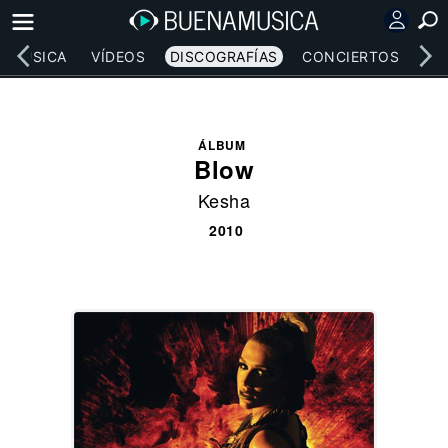
MÚSICA
VÍDEOS
DISCOGRAFÍAS
CONCIERTOS
LE
ÁLBUM
Blow
Kesha
2010