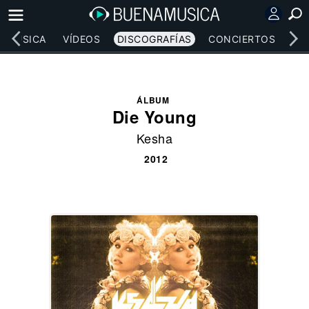
MÚSICA
VÍDEOS
DISCOGRAFÍAS
CONCIERTOS
LE
ÁLBUM
Die Young
Kesha
2012