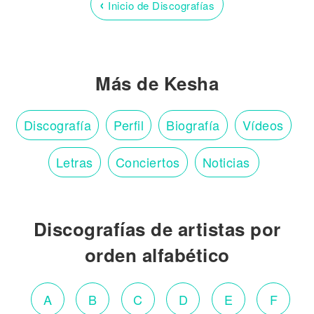
‹
Inicio de Discografías
Más de Kesha
Discografía
Perfil
Biografía
Vídeos
Letras
Conciertos
Noticias
Discografías de artistas por
orden alfabético
A
B
C
D
E
F