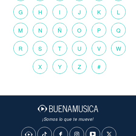
G
H
I
J
K
L
M
N
Ñ
O
P
Q
R
S
T
U
V
W
X
Y
Z
#
¡Somos lo que te mueve!