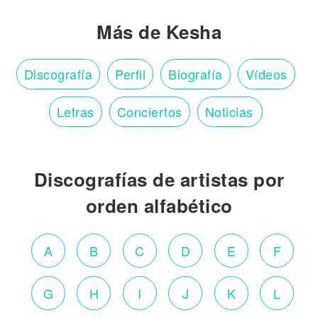
Más de Kesha
Discografía
Perfil
Biografía
Vídeos
Letras
Conciertos
Noticias
Discografías de artistas por
orden alfabético
A
B
C
D
E
F
G
H
I
J
K
L