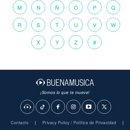
M
N
Ñ
O
P
Q
R
S
T
U
V
W
X
Y
Z
#
¡Somos lo que te mueve!
|
|
Contacto
Privacy Policy / Política de Privacidad