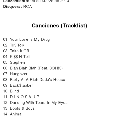
Lanzamiento:
09 de Marzo de 2010
Disquera:
RCA
Canciones (Tracklist)
01. Your Love Is My Drug
02. TiK ToK
03. Take It Off
04. Ki$$ N Tell
05. Stephen
06. Blah Blah Blah (Feat. 3OH!3)
07. Hungover
08. Party At A Rich Dude's House
09. Back$tabber
10. Blind
11. D.I.N.O.$.A.U.R
12. Dancing With Tears In My Eyes
13. Boots & Boys
14. Animal