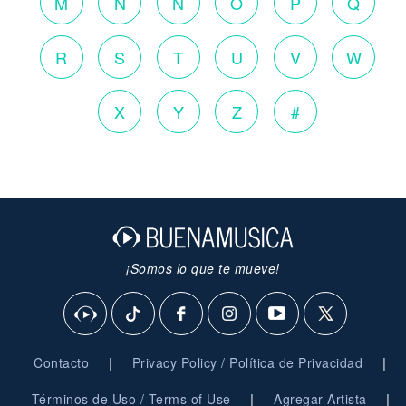
M
N
Ñ
O
P
Q
R
S
T
U
V
W
X
Y
Z
#
¡Somos lo que te mueve!
|
|
Contacto
Privacy Policy / Política de Privacidad
|
|
Términos de Uso / Terms of Use
Agregar Artista