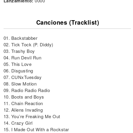
Lanzamiento:
0000
Canciones (Tracklist)
01. Backstabber
02. Tick Tock (P. Diddy)
03. Trashy Boy
04. Run Devil Run
05. This Love
06. Disgusting
07. CUNxTuesday
08. Slow Motion
09. Radio Radio Radio
10. Boots and Boys
11. Chain Reaction
12. Aliens Invading
13. You’re Freaking Me Out
14. Crazy Girl
15. I Made Out With a Rockstar