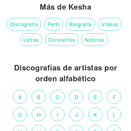
Más de Kesha
Discografía
Perfil
Biografía
Vídeos
Letras
Conciertos
Noticias
Discografías de artistas por
orden alfabético
A
B
C
D
E
F
G
H
I
J
K
L